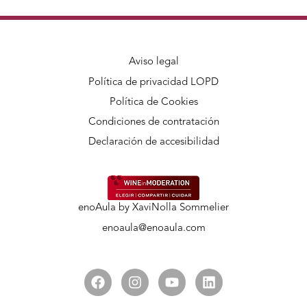
Aviso legal
Política de privacidad LOPD
Política de Cookies
Condiciones de contratación
Declaración de accesibilidad
enoAula by XaviNolla Sommelier
enoaula@enoaula.com
F
I
Y
L
a
n
o
i
c
s
u
n